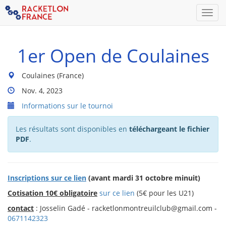
Men
1er Open de Coulaines
Lieu
Coulaines (France)
du
Dates
Nov. 4, 2023
tournoi
Du
:
Informations sur le tournoi
Tournoi
:
Les résultats sont disponibles en
téléchargeant le fichier
PDF
.
Inscriptions sur ce lien
(avant mardi 31 octobre minuit)
Cotisation 10€ obligatoire
sur ce lien
(5€ pour les U21)
contact
: Josselin Gadé - racketlonmontreuilclub@gmail.com -
0671142323