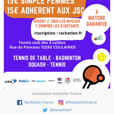
Association Racketlon France
Racketlon France
@RacketlonFrance
@RacketlonF