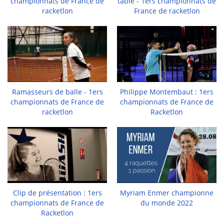
championnats de France de
table - 1ers championnats de
racketlon
France de racketlon
Ramasseurs de balle - 1ers
Philippe Montembaut : 1ers
championnats de France de
championnats de France de
racketlon
Racketlon
Clip de présentation : 1ers
Myriam Enmer championne
championnats de France de
du monde 2022
Racketlon