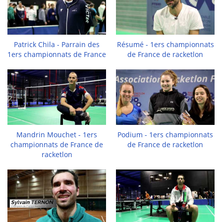
Patrick Chila - Parrain des
Résumé - 1ers championnats
1ers championnats de France
de France de racketlon
Mandrin Mouchet - 1ers
Podium - 1ers championnats
championnats de France de
de France de racketlon
racketlon