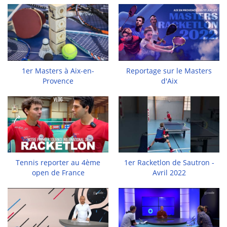
1er Masters à Aix-en-
Reportage sur le Masters
Provence
d'Aix
Tennis reporter au 4ème
1er Racketlon de Sautron -
open de France
Avril 2022