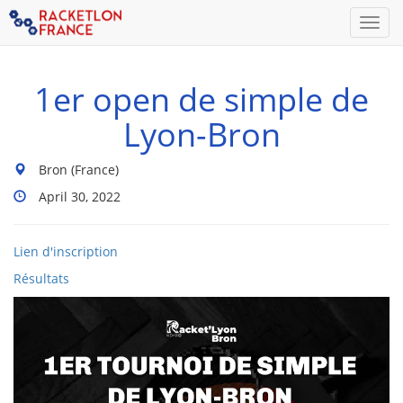
Men
1er open de simple de
Lyon-Bron
Lieu
Bron (France)
du
Dates
April 30, 2022
tournoi
Du
:
Tournoi
:
Lien d'inscription
Résultats