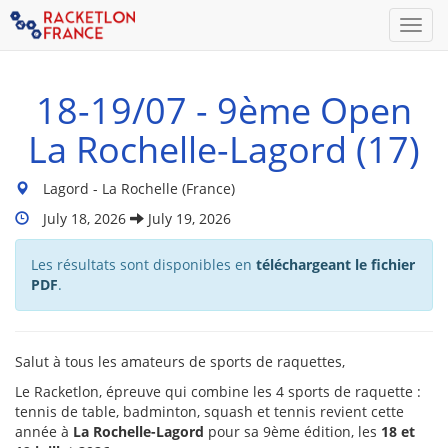
Men
18-19/07 - 9ème Open
La Rochelle-Lagord (17)
Lieu
Lagord - La Rochelle (France)
du
Dates
July 18, 2026
July 19, 2026
tournoi
Du
:
Tournoi
Les résultats sont disponibles en
téléchargeant le fichier
:
PDF
.
Salut à tous les amateurs de sports de raquettes,
Le Racketlon, épreuve qui combine les 4 sports de raquette :
tennis de table, badminton, squash et tennis revient cette
année à
La Rochelle-Lagord
pour sa 9ème édition, les
18 et