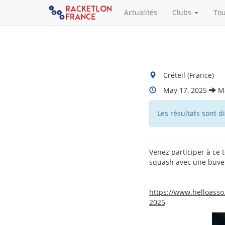
Actualités
Clubs
To
Lieu
Créteil (France)
du
Dates
May 17, 2025
M
tournoi
Du
:
Tournoi
Les résultats sont 
:
Venez participer à ce 
squash avec une buvet
https://www.helloasso
2025