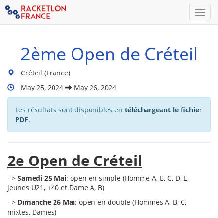
Men
2ème Open de Créteil
Lieu
Créteil (France)
du
Dates
May 25, 2024
May 26, 2024
tournoi
Du
:
Tournoi
Les résultats sont disponibles en
téléchargeant le fichier
:
PDF
.
2e Open de Créteil
->
Samedi 25 Mai
: open en simple (Homme A, B, C, D, E,
jeunes U21, +40 et Dame A, B)
->
Dimanche 26 Mai
: open en double (Hommes A, B, C,
mixtes, Dames)