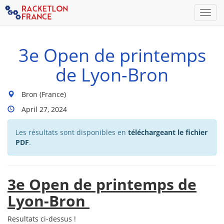
Men
3e Open de printemps
de Lyon-Bron
Lieu
Bron (France)
du
Dates
April 27, 2024
tournoi
Du
:
Tournoi
Les résultats sont disponibles en
téléchargeant le fichier
:
PDF
.
3e Open de printemps de
Lyon-Bron
Resultats ci-dessus !