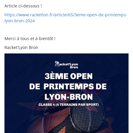
Article ci-dessous !
https://www.racketlon.fr/article/65/3eme-open-de-printemps-
lyon-bron-2024
Merci à tous et à bientôt !
Racket'Lyon Bron