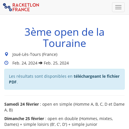
Men
3ème open de la
Touraine
Lieu
Joué-Lès-Tours (France)
du
Dates
Feb. 24, 2024
Feb. 25, 2024
tournoi
Du
:
Tournoi
Les résultats sont disponibles en
téléchargeant le fichier
:
PDF
.
Samedi 24 février
: open en simple (Homme A, B, C, D et Dame
A, B)
Dimanche 25 février
: open en double (Hommes, mixtes,
Dames) + simple loisirs (B', C', D') + simple junior