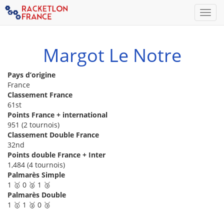
Men
Margot Le Notre
Pays d’origine
France
Classement France
61st
Points France + international
951 (2 tournois)
Classement Double France
32nd
Points double France + Inter
1,484 (4 tournois)
Palmarès Simple
1 🥇 0 🥈 1 🥉
Palmarès Double
1 🥇 1 🥈 0 🥉