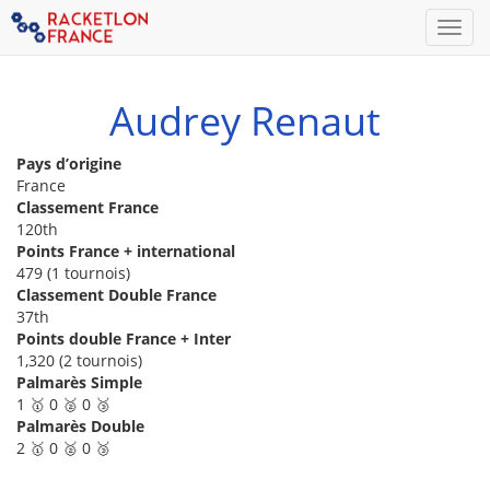
Men
Audrey Renaut
Pays d’origine
France
Classement France
120th
Points France + international
479 (1 tournois)
Classement Double France
37th
Points double France + Inter
1,320 (2 tournois)
Palmarès Simple
1 🥇 0 🥈 0 🥉
Palmarès Double
2 🥇 0 🥈 0 🥉