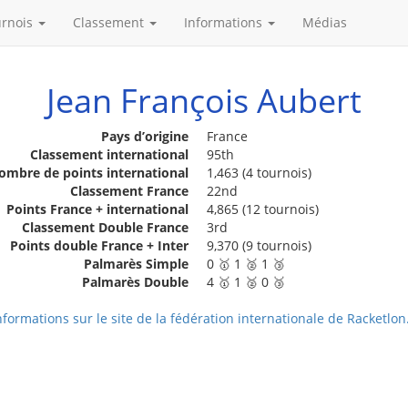
urnois
Classement
Informations
Médias
Jean François Aubert
Pays d’origine
France
Classement international
95th
ombre de points international
1,463 (4 tournois)
Classement France
22nd
Points France + international
4,865 (12 tournois)
Classement Double France
3rd
Points double France + Inter
9,370 (9 tournois)
Palmarès Simple
0 🥇 1 🥈 1 🥉
Palmarès Double
4 🥇 1 🥈 0 🥉
nformations sur le site de la fédération internationale de Racketlon