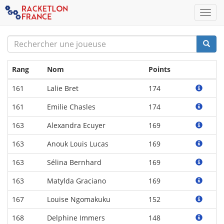
Men
Nom
Rec
de
la
Rang
Nom
Points
joueuse
161
Lalie Bret
174
161
Emilie Chasles
174
163
Alexandra Ecuyer
169
163
Anouk Louis Lucas
169
163
Sélina Bernhard
169
163
Matylda Graciano
169
167
Louise Ngomakuku
152
168
Delphine Immers
148