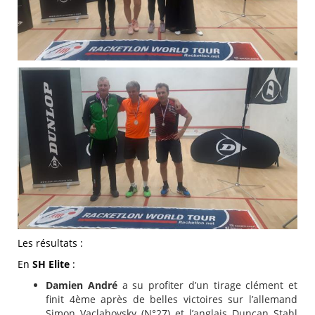
Les résultats :
En
SH Elite
:
Damien André
a su profiter d’un tirage clément et
finit 4ème après de belles victoires sur l’allemand
Simon Vaclahovsky (N°27) et l’anglais Duncan Stahl