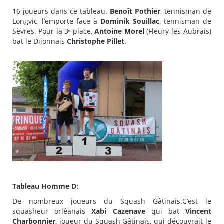
16 joueurs dans ce tableau.
Benoît Pothier
, tennisman de
Longvic, l’emporte face à
Dominik Souillac
, tennisman de
Sèvres. Pour la 3ᵉ place,
Antoine Morel
(Fleury-les-Aubrais)
bat le Dijonnais
Christophe Pillet
.
Tableau Homme D:
De nombreux joueurs du Squash Gâtinais.C’est le
squasheur orléanais
Xabi Cazenave
qui bat
Vincent
Charbonnier
, joueur du Squash Gâtinais, qui découvrait le