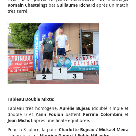
Romain Chastaingt
bat
Guillaume Richard
après un match
très serré.
Tableau Double Mixte:
Tableau très homogène.
Aurélie Bujeau
(doublé simple et
double !) et
Yann Foulon
battent
Perrine Colombini
et
Jean Michot
après une finale équilibrée.
Pour la 3ᵉ place, la paire
Charlotte Bujeau / Mickaël Meira
s’impose face à
Maurine Duport / Robin Milandre
.