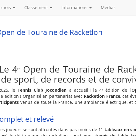
urnois
Classement
Informations
Médias
Open de Touraine de Racketlon
Le 4ᵉ Open de Touraine de Rack
e sport, de records et de convivi
2025, le
Tennis Club Jocondien
a accueilli la 4ᵉ édition de l’
O
e édition ! Organisé en partenariat avec
Racketlon France
, cet é
rticipants
venus de toute la France, une ambiance électrique, et
omplet et relevé
les joueurs se sont affrontés dans pas moins de 11
tableaux en si
evé le défi unique du racketlon : enchaîner
tennis de table, b