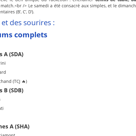
atch.<br /> Le samedi a été consacré aux simples, et le dimanch
ires (B’, C’, D’).
 et des sourires :
ums complets
 A (SDA)
ini
lard
hand (TCJ 🔥)
 B (SDB)
n
ti
es A (SHA)
riamont