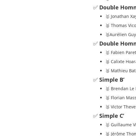
✅
Double Homm
🥇 Jonathan Xa
🥈 Thomas Vico
🥉Aurélien Gu
✅
Double Homm
🥇 Fabien Paret
🥈 Calixte Hoa
🥉 Mathieu Bat
✅
Simple B’
🥇 Brendan Le 
🥈 Florian Mas
🥉 Victor Thev
✅
Simple C’
🥇 Guillaume V
🥈 Jérôme Th