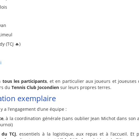
lois
van
Limeul
y (TCJ 🔥)
i
à
tous les participants
, et en particulier aux joueurs et joueuses 
urs du
Tennis Club Jocondien
sur leurs propres terres.
ation exemplaire
l y a l’engagement d’une équipe :
te
, à la coordination générale (sans oublier Jean Michot dans so
ournoi)
 du TCJ
, essentiels à la logistique, aux repas et à l’accueil. Et 