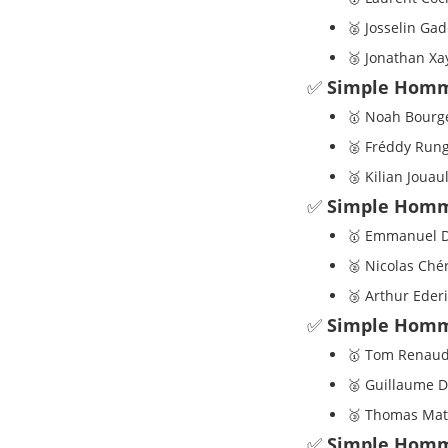
🥈 Josselin Ga
🥉 Jonathan Xa
✅
Simple Homm
🥇 Noah Bourg
🥈 Fréddy Run
🥉 Kilian Jouau
✅
Simple Homm
🥇 Emmanuel D
🥈 Nicolas Ché
🥉 Arthur Ederi
✅
Simple Homm
🥇 Tom Renau
🥈 Guillaume 
🥉 Thomas Mat
✅
Simple Homm