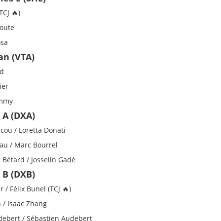
TCJ 🔥)
route
osa
an (VTA)
ud
ier
ommy
 A (DXA)
ou / Loretta Donati
eau / Marc Bourrel
Bétard / Josselin Gadé
 B (DXB)
 / Félix Bunel (TCJ 🔥)
 / Isaac Zhang
debert / Sébastien Audebert