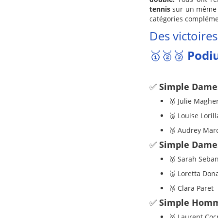
tennis
sur un même m
catégories complémenta
Des victoires
🥇🥈🥉
Podi
✅
Simple Dames
🥇 Julie Magher
🥈 Louise Loril
🥉 Audrey Marc
✅
Simple Dames
🥇 Sarah Seba
🥈 Loretta Dona
🥉 Clara Paret
✅
Simple Homm
🥇 Laurent Coc