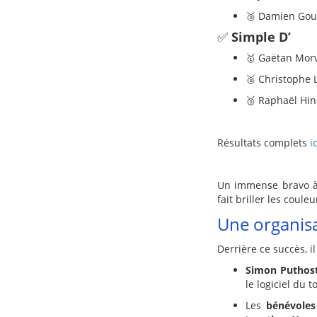
🥉 Damien Gou
✅
Simple D’
🥇 Gaëtan Mor
🥈 Christophe 
🥉 Raphaël Hind
Résultats complets
ic
Un immense bravo 
fait briller les coule
Une organis
Derrière ce succès, i
Simon Puthos
le logiciel du t
Les
bénévoles