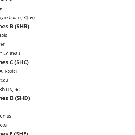
dé
ygnaboun (TCJ 🔥)
es B (SHB)
eois
get
lt-Couteau
es C (SHC)
u Rosier
reau
ch (TCJ 🔥)
es D (SHD)
d
Dumas
eos
es E (SHE)