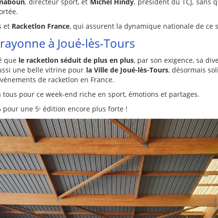
gnaboun
, directeur sport, et
Michel Hindy
, président du TCJ, sans q
ortée.
s et
Racketlon France
, qui assurent la dynamique nationale de ce s
 rayonne à Joué-lès-Tours
mé que
le racketlon séduit de plus en plus
, par son exigence, sa div
ussi une belle vitrine pour
la Ville de Joué-lès-Tours
, désormais sol
événements de racketlon en France.
 à tous pour ce week-end riche en sport, émotions et partages.
pour une 5ᵉ édition encore plus forte !