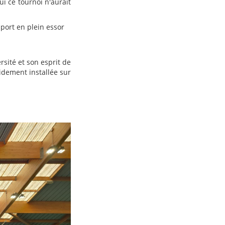
ui ce tournoi n'aurait
port en plein essor
ersité et son esprit de
idement installée sur