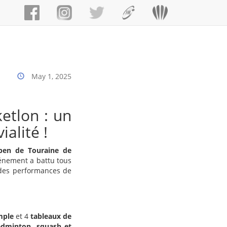
May 1, 2025
etlon : un
alité !
pen de Touraine de
vénement a battu tous
 des performances de
mple
et 4
tableaux de
adminton, squash et