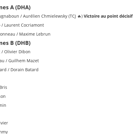
es A (DHA)
ygnaboun / Aurélien Chmielewsky (TCJ 🔥)
Victoire au point décisif 
 / Laurent Cocriamont
yonneau / Maxime Lebrun
es B (DHB)
 / Olivier Dibon
rau / Guilhem Mazet
ard / Dorain Batard
Bris
son
enin
ivier
ommy