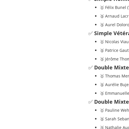
🥇 Félix Bunel (
🥈 Arnaud Lac
🥉 Aurel Dolor
✅
Simple Vétér
🥇 Nicolas Via
🥈 Patrice Gaut
🥉 Jérôme Th
✅
Double Mixte
🥇 Thomas Merc
🥈 Aurélie Buj
🥉 Emmanuelle 
✅
Double Mixte
🥇 Pauline Wehr
🥈 Sarah Seban
🥉 Nathalie Au