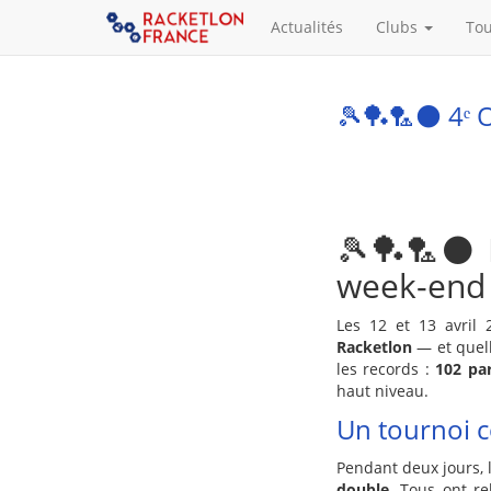
Actualités
Clubs
To
🎾🏓🏸⚫️ 4ᵉ 
🎾🏓🏸⚫️ 
week-end d
Les 12 et 13 avril 
Racketlon
— et quell
les records :
102 pa
haut niveau.
Un tournoi c
Pendant deux jours, 
double.
Tous ont rel