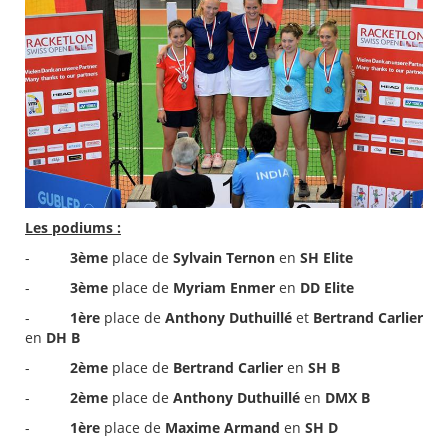
Les podiums :
-
3ème
place de
Sylvain Ternon
en
SH Elite
-
3ème
place de
Myriam Enmer
en
DD Elite
-
1ère
place de
Anthony Duthuillé
et
Bertrand Carlier
en
DH B
-
2ème
place de
Bertrand Carlier
en
SH B
-
2ème
place de
Anthony Duthuillé
en
DMX B
-
1ère
place de
Maxime Armand
en
SH D