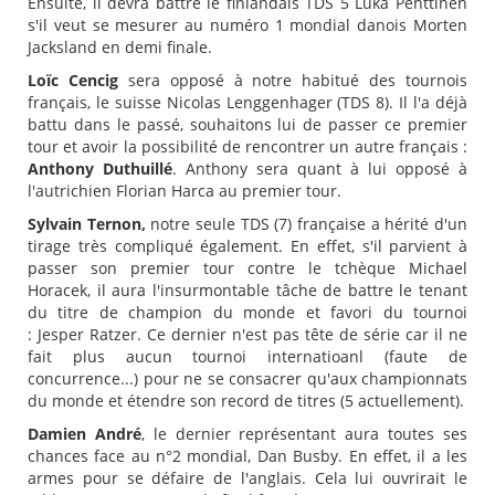
Ensuite, il devra battre le finlandais TDS 5 Luka Penttinen
s'il veut se mesurer au numéro 1 mondial danois Morten
Jacksland en demi finale.
Loïc Cencig
sera opposé à notre habitué des tournois
français, le suisse Nicolas Lenggenhager (TDS 8). Il l'a déjà
battu dans le passé, souhaitons lui de passer ce premier
tour et avoir la possibilité de rencontrer un autre français :
Anthony Duthuillé
. Anthony sera quant à lui opposé à
l'autrichien Florian Harca au premier tour.
Sylvain Ternon,
notre seule TDS (7) française a hérité d'un
tirage très compliqué également. En effet, s'il parvient à
passer son premier tour contre le tchèque Michael
Horacek, il aura l'insurmontable tâche de battre le tenant
du titre de champion du monde et favori du tournoi
: Jesper Ratzer. Ce dernier n'est pas tête de série car il ne
fait plus aucun tournoi internatioanl (faute de
concurrence...) pour ne se consacrer qu'aux championnats
du monde et étendre son record de titres (5 actuellement).
Damien André
, le dernier représentant aura toutes ses
chances face au n°2 mondial, Dan Busby. En effet, il a les
armes pour se défaire de l'anglais. Cela lui ouvrirait le