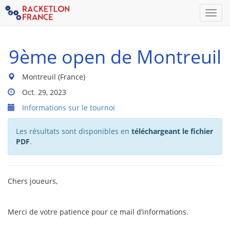
Men
9ème open de Montreuil
Lieu
Montreuil (France)
du
Dates
Oct. 29, 2023
tournoi
Du
:
Informations sur le tournoi
Tournoi
:
Les résultats sont disponibles en
téléchargeant le fichier
PDF
.
Chers joueurs,
Merci de votre patience pour ce mail d’informations.