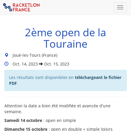
Men
2ème open de la
Touraine
Lieu
Joué-les-Tours (France)
du
Dates
Oct. 14, 2023
Oct. 15, 2023
tournoi
Du
:
Tournoi
Les résultats sont disponibles en
téléchargeant le fichier
:
PDF
.
Attention la date a bien été modifiée et avancée d'une
semaine.
Samedi 14 octobre
: open en simple
Dimanche 15 octobre
: open en double + simple loisirs